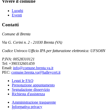
Vivere il comune
Luoghi
Eventi
Contatti
Comune di Brenta
Via G. Cerini n. 2 - 21030 Brenta (VA)
Codice Univoco Ufficio IPA per fatturazione elettronica: UFSO8N
P.IVA: 00528310121
Tel: +390332601459
Email:
info@comune.brenta.va.it
PEC:
comune.brenta.va@halleycert.it
Leggi le FAQ
Prenotazione appuntamento
Segnalazione disservizio
Richiesta d'assistenza
Amministrazione trasparente
Informativa privacy