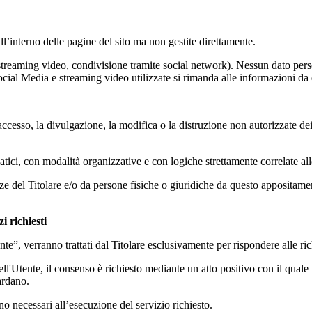
ll’interno delle pagine del sito ma non gestite direttamente.
 streaming video, condivisione tramite social network). Nessun dato persona
 Social Media e streaming video utilizzate si rimanda alle informazioni da q
accesso, la divulgazione, la modifica o la distruzione non autorizzate de
atici, con modalità organizzative e con logiche strettamente correlate alle
denze del Titolare e/o da persone fisiche o giuridiche da questo apposita
i richiesti
ente”, verranno trattati dal Titolare esclusivamente per rispondere alle ric
ll'Utente, il consenso è richiesto mediante un atto positivo con il quale l
ardano.
no necessari all’esecuzione del servizio richiesto.