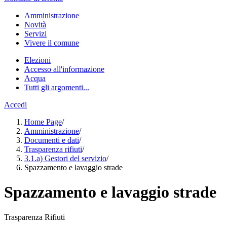
Amministrazione
Novità
Servizi
Vivere il comune
Elezioni
Accesso all'informazione
Acqua
Tutti gli argomenti...
Accedi
Home Page
/
Amministrazione
/
Documenti e dati
/
Trasparenza rifiuti
/
3.1.a) Gestori del servizio
/
Spazzamento e lavaggio strade
Spazzamento e lavaggio strade
Trasparenza Rifiuti