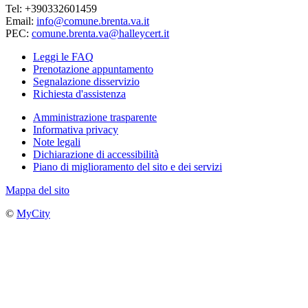
Tel: +390332601459
Email:
info@comune.brenta.va.it
PEC:
comune.brenta.va@halleycert.it
Leggi le FAQ
Prenotazione appuntamento
Segnalazione disservizio
Richiesta d'assistenza
Amministrazione trasparente
Informativa privacy
Note legali
Dichiarazione di accessibilità
Piano di miglioramento del sito e dei servizi
Mappa del sito
©
MyCity